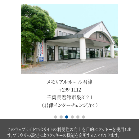
メモリアルホール君津
メモ
〒299-1112
千葉県君津市泉312-1
千葉県千
（君津インターチェンジ近く）
（館山道蘇
このウェブサイトではサイトの利便性の向上を目的にクッキーを使用しま
す。ブラウザの設定によりクッキーの機能を変更することもできます。