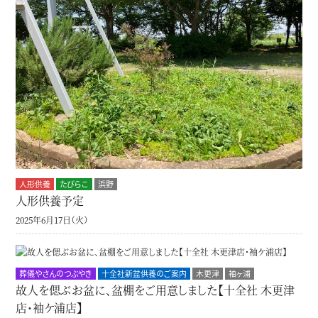
人形供養
たびらこ
浜野
人形供養予定
2025年6月17日（火）
葬儀やさんのつぶやき
十全社新盆供養のご案内
木更津
袖ヶ浦
故人を偲ぶお盆に、盆棚をご用意しました【十全社 木更津
店・袖ケ浦店】