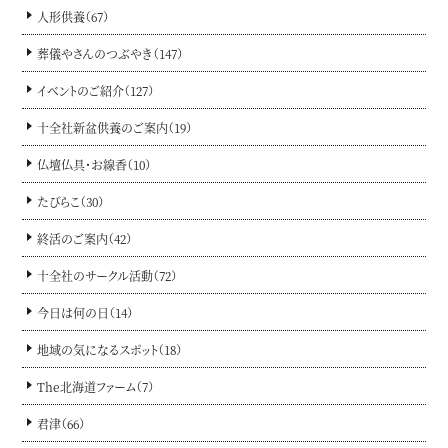
人形供養（67）
葬儀やさんのつぶやき（147）
イベントのご紹介（127）
十全社新盆供養のご案内（19）
仏壇仏具・お線香（10）
たびらこ（30）
終活のご案内（42）
十全社のサークル活動（72）
今日は何の日（14）
地域の気になるスポット（18）
The北海道ファーム（7）
君津（66）