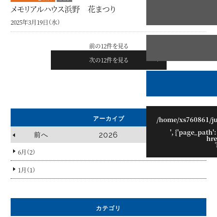
メモリアルハウス浜野 花まつり
2025年3月19日（水）
前の12件を見る
次の12件を見る
/home/xs760861/j
アーカイブ
', {'page_path':
2026
前へ
hre
6月（2）
1月（1）
カテゴリ