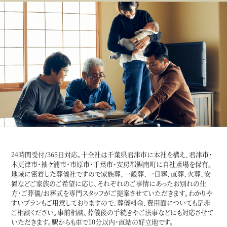
24時間受付/365日対応。十全社は千葉県君津市に本社を構え、君津市・
木更津市・袖ケ浦市・市原市・千葉市・安房郡鋸南町に自社斎場を保有。
地域に密着した葬儀社ですので家族葬、一般葬、一日葬、直葬、火葬、安
置などご家族のご希望に応じ、それぞれのご事情にあったお別れの仕
方・ご葬儀/お葬式を専門スタッフがご提案させていただきます。わかりや
すいプランもご用意しておりますので、葬儀料金、費用面についても是非
ご相談ください。事前相談、葬儀後の手続きやご法事などにも対応させて
いただきます。駅からも車で10分以内・直結の好立地です。