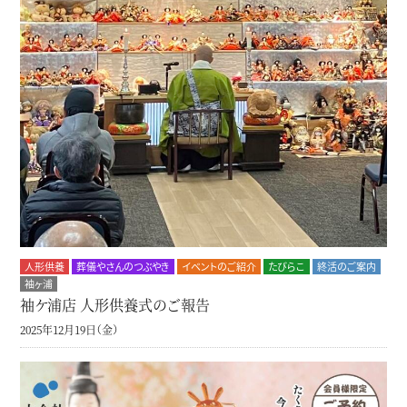
人形供養
葬儀やさんのつぶやき
イベントのご紹介
たびらこ
終活のご案内
袖ヶ浦
袖ケ浦店 人形供養式のご報告
2025年12月19日（金）