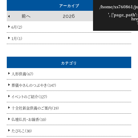
/home/xs760861/j
アーカイブ
', {'page_path':
2026
前へ
hre
6月（2）
1月（1）
カテゴリ
人形供養（67）
葬儀やさんのつぶやき（147）
イベントのご紹介（127）
十全社新盆供養のご案内（19）
仏壇仏具・お線香（10）
たびらこ（30）