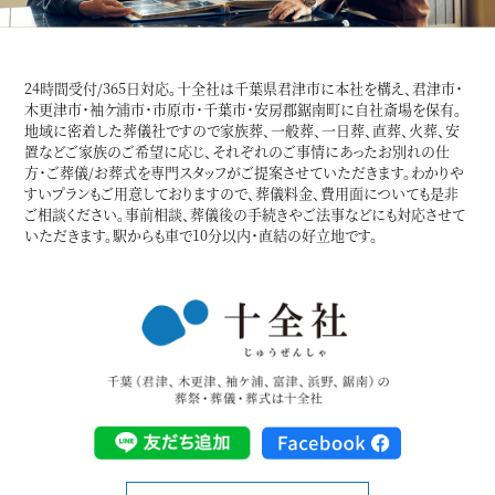
24時間受付/365日対応。十全社は千葉県君津市に本社を構え、君津市・
木更津市・袖ケ浦市・市原市・千葉市・安房郡鋸南町に自社斎場を保有。
地域に密着した葬儀社ですので家族葬、一般葬、一日葬、直葬、火葬、安
置などご家族のご希望に応じ、それぞれのご事情にあったお別れの仕
方・ご葬儀/お葬式を専門スタッフがご提案させていただきます。わかりや
すいプランもご用意しておりますので、葬儀料金、費用面についても是非
ご相談ください。事前相談、葬儀後の手続きやご法事などにも対応させて
いただきます。駅からも車で10分以内・直結の好立地です。