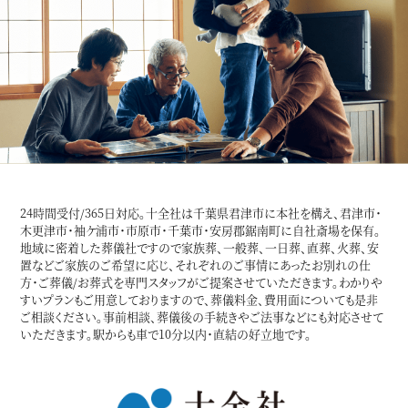
24時間受付/365日対応。十全社は千葉県君津市に本社を構え、君津市・
木更津市・袖ケ浦市・市原市・千葉市・安房郡鋸南町に自社斎場を保有。
地域に密着した葬儀社ですので家族葬、一般葬、一日葬、直葬、火葬、安
置などご家族のご希望に応じ、それぞれのご事情にあったお別れの仕
方・ご葬儀/お葬式を専門スタッフがご提案させていただきます。わかりや
すいプランもご用意しておりますので、葬儀料金、費用面についても是非
ご相談ください。事前相談、葬儀後の手続きやご法事などにも対応させて
いただきます。駅からも車で10分以内・直結の好立地です。