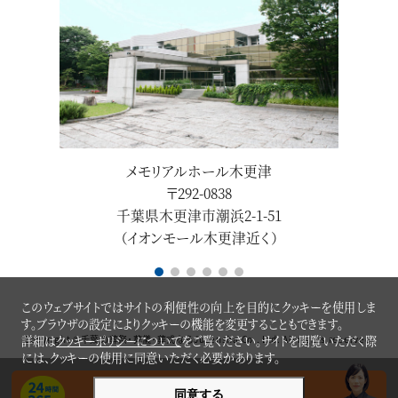
メモリアルホール木更津
〒292-0838
8-5
千葉県木更津市潮浜2-1-51
（イオンモール木更津近く）
このウェブサイトではサイトの利便性の向上を目的にクッキーを使用しま
す。ブラウザの設定によりクッキーの機能を変更することもできます。
Copyright ©
千葉の葬祭・葬儀・葬式ならJuzensha
Co., Ltd. All rights reserved.
詳細は
クッキーポリシーについて
をご覧ください。サイトを閲覧いただく際
には、クッキーの使用に同意いただく必要があります。
家族葬・直葬のことなら何でもご相談ください
同意する