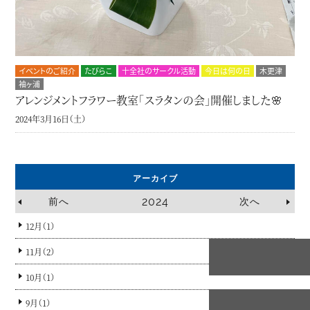
イベントのご紹介
たびらこ
十全社のサークル活動
今日は何の日
木更津
袖ヶ浦
アレンジメントフラワー教室「スラタンの会」開催しました🌸
2024年3月16日（土）
アーカイブ
2024
前へ
次へ
12月（1）
11月（2）
10月（1）
9月（1）