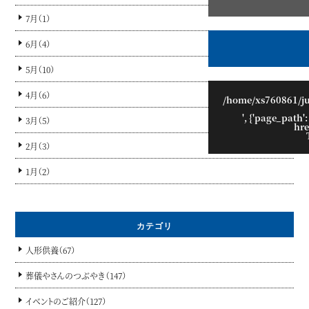
7月（1）
6月（4）
5月（10）
4月（6）
/home/xs760861/j
', {'page_path':
3月（5）
hre
2月（3）
1月（2）
カテゴリ
人形供養（67）
葬儀やさんのつぶやき（147）
イベントのご紹介（127）