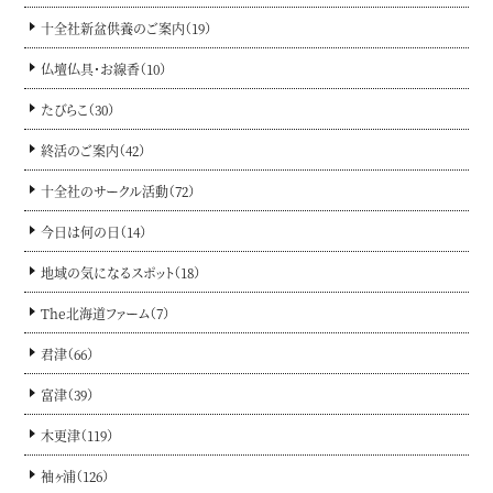
十全社新盆供養のご案内（19）
仏壇仏具・お線香（10）
たびらこ（30）
終活のご案内（42）
十全社のサークル活動（72）
今日は何の日（14）
地域の気になるスポット（18）
The北海道ファーム（7）
君津（66）
富津（39）
木更津（119）
袖ヶ浦（126）