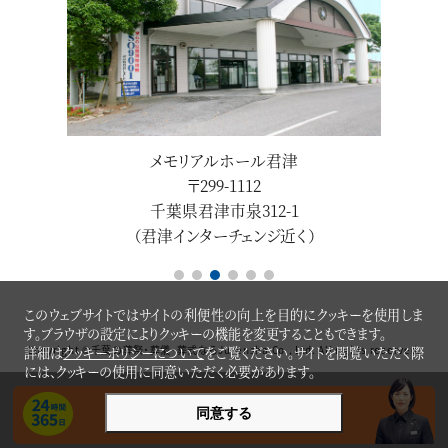
前
メモリアルホール君津
〒299-1112
千葉県君津市泉312-1
（君津インターチェンジ近く）
このウェブサイトではサイトの利便性の向上を目的にクッキーを使用しま
す。ブラウザの設定によりクッキーの機能を変更することもできます。
Copyright ©
千葉の葬祭・葬儀・葬式ならJuzensha
Co., Ltd. All rights reserved.
詳細は
クッキーポリシーについて
をご覧ください。サイトを閲覧いただく際
には、クッキーの使用に同意いただく必要があります。
家族葬・直葬のことなら何でもご相談ください
同意する
0120-116-654