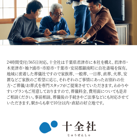
24時間受付/365日対応。十全社は千葉県君津市に本社を構え、君津市・
木更津市・袖ケ浦市・市原市・千葉市・安房郡鋸南町に自社斎場を保有。
地域に密着した葬儀社ですので家族葬、一般葬、一日葬、直葬、火葬、安
置などご家族のご希望に応じ、それぞれのご事情にあったお別れの仕
方・ご葬儀/お葬式を専門スタッフがご提案させていただきます。わかりや
すいプランもご用意しておりますので、葬儀料金、費用面についても是非
ご相談ください。事前相談、葬儀後の手続きやご法事などにも対応させて
いただきます。駅からも車で10分以内・直結の好立地です。