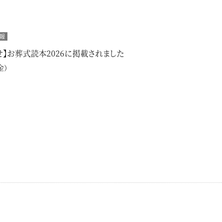
報
せ】お葬式読本2026に掲載されました
金）