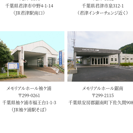
千葉県君津市中野4-1-14
千葉県君津市泉312-1
（JR君津駅南口）
（君津インターチェンジ近く）
メモリアルホール袖ケ浦
メモリアルホール鋸南
〒299-0261
〒299-2115
千葉県袖ケ浦市福王台1-1-3
千葉県安房郡鋸南町下佐久間908
（JR袖ケ浦駅そば）