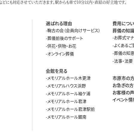
どにも対応させていただきます。駅からも車で10分以内・直結の好立地です。
選ばれる理由
費用につい
鞠古の会（会員向けサービス）
葬儀の知
お葬式マ
葬儀前後のサポート
よくあるご
供花・供物・お花
葬儀の知恵
オンライン葬儀
法事・法要
会館を見る
メモリアルホール木更津
市原市の
お急ぎの方
メモリアルハウス浜野
お客様の
メモリアルホール袖ケ浦
イベント情
メモリアルホール君津
メモリアルホール君津駅前
メモリアルホール鋸南