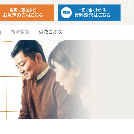
危篤・ご搬送など
一冊で全てわかる
お急ぎの方はこちら
資料請求はこちら
報
新着情報
供花ご注文