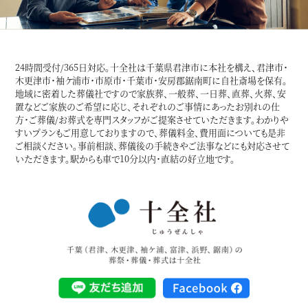
24時間受付/365日対応。十全社は千葉県君津市に本社を構え、君津市・
木更津市・袖ケ浦市・市原市・千葉市・安房郡鋸南町に自社斎場を保有。
地域に密着した葬儀社ですので家族葬、一般葬、一日葬、直葬、火葬、安
置などご家族のご希望に応じ、それぞれのご事情にあったお別れの仕
方・ご葬儀/お葬式を専門スタッフがご提案させていただきます。わかりや
すいプランもご用意しておりますので、葬儀料金、費用面についても是非
ご相談ください。事前相談、葬儀後の手続きやご法事などにも対応させて
いただきます。駅からも車で10分以内・直結の好立地です。