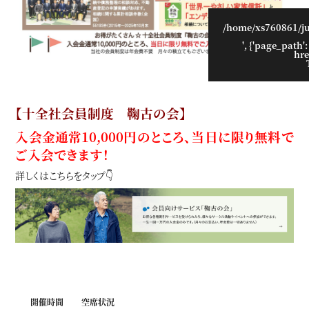
/home/xs760861/j
', {'page_path':
hre
【十全社会員制度 鞠古の会】
入会金通常10,000円のところ、当日に限り無料で
ご入会できます！
詳しくはこちらをタップ👇
開催時間
空席状況