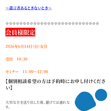
～遺言書あるときないとき～
💠💠💠💠💠💠💠💠💠💠💠💠💠💠💠💠💠💠💠💠💠💠💠💠💠💠💠
会員様限定
2026年6月14日（日）友引
受付 10：30
セミナー 11：00～12：00
【個別相談希望の方は予約時にお申し付けくださ
い】
大切な方を送り出した後、避けては通れないのが「相続手続き」で
す。